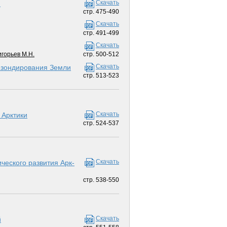
Скачать
)
стр. 475-490
Скачать
стр. 491-499
Скачать
игорьев М.Н.
стр. 500-512
Скачать
о зондирования Земли
стр. 513-523
Скачать
Арк­тики
стр. 524-537
Скачать
ческого развития Арк­
стр. 538-550
Скачать
й