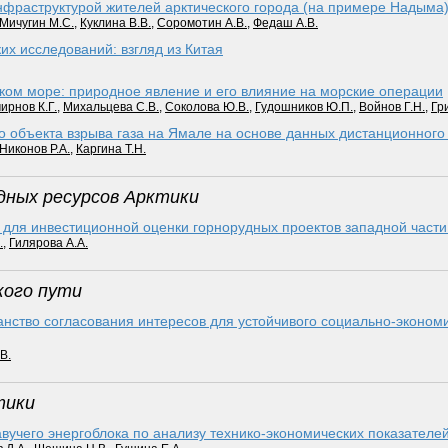
фраструктурой жителей арк­тического города (на примере Надыма
Мичугин М.С.
,
Куклина В.В.
,
Соромотин А.В.
,
Федаш А.В.
их исследований: взгляд из Китая
ком море: природное явление и его влияние на морские операции
ирнов К.Г.
,
Михальцева С.В.
,
Соколова Ю.В.
,
Гудошников Ю.П.
,
Войнов Г.Н.
,
Гр
о объекта взрыва газа на Ямале на основе данных дистанционног
Никонов Р.А.
,
Каргина Т.Н.
одных ресурсов Арктики
ля инвестиционной оценки горнорудных проектов западной части 
.
,
Гилярова А.А.
кого пути
анство согласования интересов для устойчивого социально-экономи
В.
тики
вучего энергоблока по анализу технико-экономических показателе