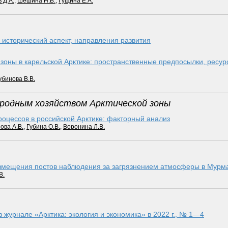
 Д.А.
,
Шешина Н.В.
,
Гущина Е.А.
 исторический аспект, направления развития
оны в карельской Арк­тике: пространственные предпосылки, ресур
убинова В.В.
ародным хозяйством Арктической зоны
цессов в российской Арк­тике: факторный анализ
ова А.В.
,
Губина О.В.
,
Воронина Л.В.
азмещения постов наблюдения за загрязнением атмосферы в Мурм
В.
в журнале «Арктика: экология и экономика» в 2022 г., № 1—4