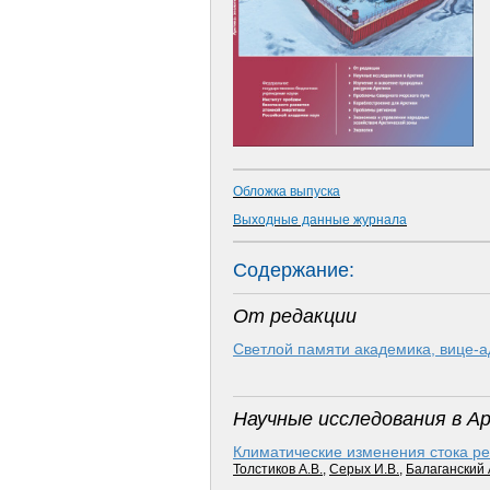
Обложка выпуска
Выходные данные журнала
Содержание:
От редакции
Светлой памяти академика, вице-а
Научные исследования в А
Климатические изменения стока ре
Толстиков А.В.
,
Серых И.В.
,
Балаганский 