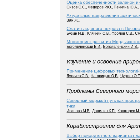
Оценка обеспеченности зеленой ин
Сизов О.С.
,
Федоров Р.Ю.
,
Печкина Ю.А.
,
Актуальные направления арктическ
Ван Ж..
Сжатия ледяного покрова в Печорс
Бузин И.В.
,
Клячкин С.В.
,
Фролов С.В.
,
См
Мониторинг развития Мордыяхског
Богоявленский В.И.
,
Богоявленский И.В.
,
Изучение и освоение прир
Применение цифровых технологий д
Лукичев С.В.
,
Наговицын О.В.
,
Чуркин О.Е
Проблемы Северного морс
Северный морской путь как простр
тики
Иванова М.В.
,
Данилин К.П.
,
Кошкарев М.
Кораблестроение для Арк
Выбор приоритетного варианта пла