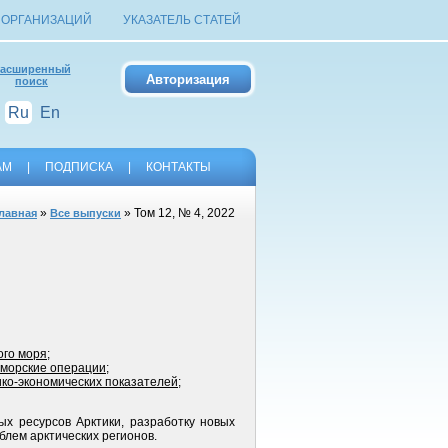
 ОРГАНИЗАЦИЙ
УКАЗАТЕЛЬ СТАТЕЙ
асширенный
поиск
Ru
En
АМ
|
ПОДПИСКА
|
КОНТАКТЫ
»
» Том 12, № 4, 2022
лавная
Все выпуски
ого моря
;
а морские операции
;
ико-экономических показателей
;
ых ресурсов Арктики, разработку новых
блем арктических регионов.