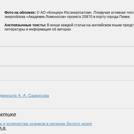
Фото на обложке:
© АО «Концерн Росэнергоатом». Плавучая атомная тепл
энергоблока «Академик Ломоносов» проекта 20870 в порту города Певек.
Англоязычные тексты:
В конце каждой статьи на английском языке предс
литературы и информация об авторах
дмирала А. А. Саркисова
рктике
к и количества осадков в регионе Белого моря
А.Ф.