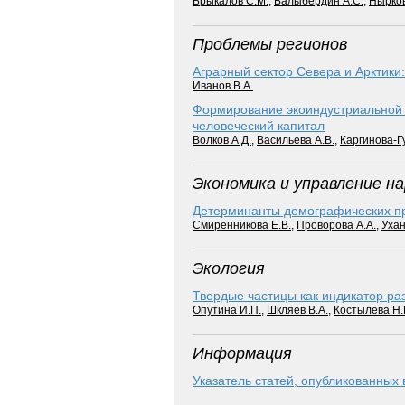
Брыкалов С.М.
,
Балыбердин А.С.
,
Нырков
Проблемы регионов
Аграрный сектор Севера и Арктики:
Иванов В.А.
Формирование экоиндустриальной з
человеческий капитал
Волков А.Д.
,
Васильева А.В.
,
Каргинова-Г
Экономика и управление н
Детерминанты демографических про
Смиренникова Е.В.
,
Проворова А.А.
,
Ухан
Экология
Твердые частицы как индикатор р
Опутина И.П.
,
Шкляев В.А.
,
Костылева Н.
Информация
Указатель статей, опубликованных 