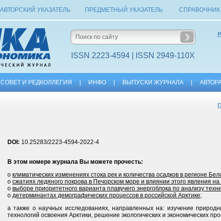
АВТОРСКИЙ УКАЗАТЕЛЬ
ПРЕДМЕТНЫЙ УКАЗАТЕЛЬ
СПРАВОЧНИК
Р
ISSN 2223-4594 | ISSN 2949-110X
СОВЕТ И РЕДКОЛЛЕГИЯ
|
ИНФО
|
ВЫПУСКИ ЖУРНАЛА
|
АВТОР
Г
DOI:
10.25283/2223-4594-2022-4
В этом номере журнала Вы можете прочесть:
о
климатических изменениях стока рек и количества осадков в регионе Бел
о
сжатиях ледяного покрова в Печорском море и влиянии этого явления н
о
выборе приоритетного варианта плавучего энергоблока по анализу техн
о
детерминантах демографических процессов в российской Арк­тике
;
а также о научных исследованиях, направленных на: изучение природн
технологий освоения Арктики, решение экологических и экономических про