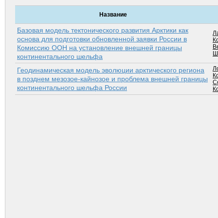
Название
Базовая модель тектонического развития Арктики как
Л
основа для подготовки обновленной заявки России в
К
В
Комиссию ООН на установление внешней границы
Ш
континентального шельфа
Л
Геодинамическая модель эволюции арктического региона
К
в позднем мезозое-кайнозое и проблема внешней границы
С
континентального шельфа России
К