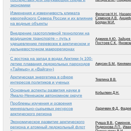
экономики
Изменения и изменчивость климата
Филатов Н.Н.
,
Назаро
европейского Севера России и их влияние
Семенов А.В.
,
Анцифе
Богдан М.И.
на водные объекты
Внедрение газотопливной технологии на
воздушном транспорте – путь к
Аджиев А.Ю.
,
Зайцев 
Постоев С.К.
,
Яновск
удешевлению перевозок в арктическом и
дальневосточном макрорегионах
С востока на запад в водах Арктики (к 100-
летию плавания ледокольных пароходов
Амусин Б.М.
,
Кинякин
«Таймыр» и «Вайгач»)
Арктическая энергетика в сфере
Тевлина В.В.
интересов политиков и ученых
Основные аспекты развития науки в
Кобылкин Д.Н.
Ямало-Ненецком автономном округе
Проблемы изучения и освоения
минерально-сырьевых ресурсов
Ларичкин Ф.Д.
,
Фадее
арктического региона
Экономическое развитие арктического
Рукша В.В.
,
Смирнов 
региона и атомный ледокольный флот
Родионова Л.П.
,
Иван