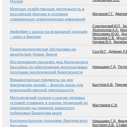
Пересыпкин В.И.
России
Морская хозяйственная деятельность в
российской Арктике в условиях
Матишов Г.Г.
,
Дженюк
современных климатических изменений
Соколянский В.П.
,
За
Долгополов А.А.
,
Мор
Амфибии с шасси на воздушной подушке
Мерзликин Ю.Ю.
,
Дун
– ключ к Арктике
Чесноков С.В.
,
Мусато
Наумов В.Н.
,
Вержбиц
Радиоэкологическая обстановка на
Сыч Ю.Г.
,
Дубинко Л.
архипелаге Новая Земля
Исследования рельефа дна Арктического
бассейна по обеспечению многоцелевых
Нарышкин Г.Д.
,
Петро
программ экологической безопасности
Взрывоопасные предметы на дне
Арктических морей – фактор риска для
Быстров Б.В.
,
Пироже
морехозяйственной деятельности
Методический подход к оценке ледовых
условий плавания и оценка тенденций их
Мастрюков С.И.
изменения на примере азиатского
побережья Берингова моря
Континентальное подножие Арктического
Нарышкин Г.Д.
,
Фрид
Костенич А.В.
,
Ставро
бассейна