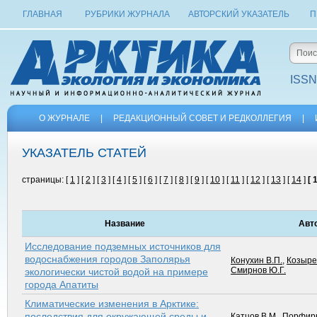
ГЛАВНАЯ
РУБРИКИ ЖУРНАЛА
АВТОРСКИЙ УКАЗАТЕЛЬ
П
ISSN
О ЖУРНАЛЕ
|
РЕДАКЦИОННЫЙ СОВЕТ И РЕДКОЛЛЕГИЯ
|
УКАЗАТЕЛЬ СТАТЕЙ
страницы: [
1
] [
2
] [
3
] [
4
] [
5
] [
6
] [
7
] [
8
] [
9
] [
10
] [
11
] [
12
] [
13
] [
14
]
[ 
Название
Авт
Исследование подземных источников для
водоснабжения городов Заполярья
Конухин В.П.
,
Козыре
Смирнов Ю.Г.
экологически чистой водой на примере
города Апатиты
Климатические изменения в Арктике:
последствия для окружающей среды и
Катцов В.М.
,
Порфирь