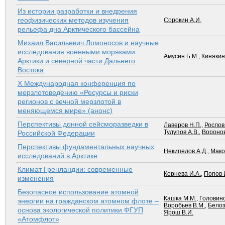
Из истории разработки и внедрения
геофизических методов изучения
Сорокин А.И.
рельефа дна Арктического бассейна
Михаил Васильевич Ломоносов и научные
исследования военными моряками
Амусин Б.М.
,
Кинякин
Арктики и северной части Дальнего
Востока
X Международная конференция по
мерзлотоведению «Ресурсы и риски
регионов с вечной мерзлотой в
меняющемся мире» (анонс)
Перспективы донной сейсморазведки в
Лаверов Н.П.
,
Рослов
Тулупов А.В.
,
Воронов
Российской Федерации
Перспективы фундаментальных научных
Некипелов А.Д.
,
Мако
исследований в Арктике
Климат Гренландии: современные
Корнева И.А.
,
Попов 
изменения
Безопасное использование атомной
Кашка М.М.
,
Головинс
энергии на гражданском атомном флоте –
Воробьев В.М.
,
Белоз
основа экологической политики ФГУП
Ярош В.И.
«Атомфлот»