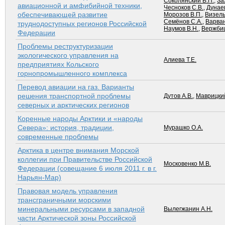
Соколянский В.П.
,
За
авиационной и амфибийной техники,
Чесноков С.В.
,
Дунаев
обеспечивающей развитие
Морозов В.П.
,
Визель
Семёнов С.А.
,
Варван
труднодоступных регионов Российской
Наумов В.Н.
,
Вержбиц
Федерации
Проблемы реструктуризации
экологического управления на
Алиева Т.Е.
предприятиях Кольского
горнопромышленного комплекса
Перевод авиации на газ. Варианты
решения транспортной проблемы
Дутов А.В.
,
Маврицкий
северных и арктических регионов
Коренные народы Арктики и «народы
Севера»: история, традиции,
Мурашко О.А.
современные проблемы
Арктика в центре внимания Морской
коллегии при Правительстве Российской
Московенко М.В.
Федерации (совещание 6 июля 2011 г. в г.
Нарьян-Мар)
Правовая модель управления
трансграничными морскими
минеральными ресурсами в западной
Вылегжанин А.Н.
части Арктической зоны Российской