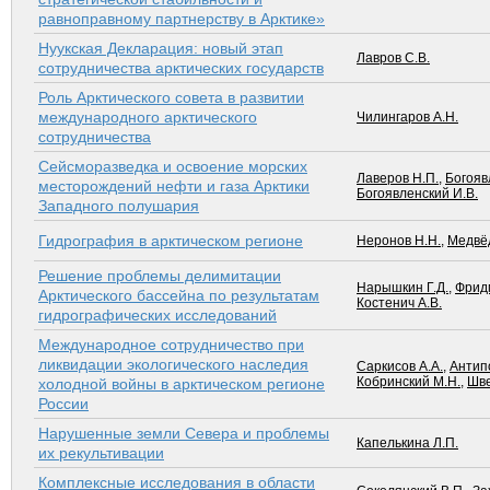
равноправному партнерству в Арктике»
Нуукская Декларация: новый этап
Лавров С.В.
сотрудничества арктических государств
Роль Арктического совета в развитии
международного арктического
Чилингаров А.Н.
сотрудничества
Сейсморазведка и освоение морских
Лаверов Н.П.
,
Богояв
месторождений нефти и газа Арктики
Богоявленский И.В.
Западного полушария
Гидрография в арктическом регионе
Неронов Н.Н.
,
Медвёд
Решение проблемы делимитации
Нарышкин Г.Д.
,
Фрид
Арктического бассейна по результатам
Костенич А.В.
гидрографических исследований
Международное сотрудничество при
ликвидации экологического наследия
Саркисов А.А.
,
Антипо
Кобринский М.Н.
,
Шве
холодной войны в арктическом регионе
России
Нарушенные земли Севера и проблемы
Капелькина Л.П.
их рекультивации
Комплексные исследования в области