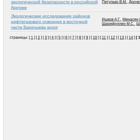
экологической безопасности в российской
Питулько В.М.
,
Дончен
Арктике
Экологические исследования районов
Ишков А.Г.
,
Минасян 
нефтегазового освоения в восточной
Шарифуллин М.С.
,
Ш
части Баренцева моря
страницы: [
1
] [
2
] [
3
] [
4
] [
5
] [
6
] [
7
] [
8
] [
9
] [
10
] [
11
] [
12
] [
13
] [
14
]
[ 