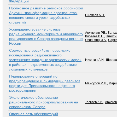
Федерации
Прогнозное развитие регионов российской
Арктики: трансформация пространства,
Пилясов А.Н.
внешние связи и уроки зарубежных
стратегий
Усовершенствование системы
Арутюнян Р.В.
,
Больш
радиационного мониторинга и аварийного
Киселев В.П.
,
Никити
реагирования в Северо-западном регионе
Осипьянц И.А.
,
Сарки
России
Совместные российско-норвежские
исследования радиоактивного
загрязнения западных арктических морей
Никитин А.И.
,
Шершак
в районах, подверженных воздействию
локальных источников
Планирование операций по
предупреждению и ликвидации разливов
Мансуров М.Н.
,
Марич
нефти для Приразломного нефтяного
месторождения
Экологическое обоснование
рационального природопользования на
Таскаев А.И.
,
Арчегов
европейском Севере
Опорная сеть обсерваторий