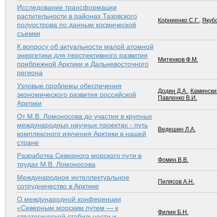
Исследование трансформации
растительности в районах Тазовского
Корниенко С.Г.
,
Якубс
полуострова по данным космической
съемки
К вопросу об актуальности малой атомной
энергетики для перспективного развития
Митенков Ф.М.
прибрежной Арктики и Дальневосточного
региона
Узловые проблемы обеспечения
Додин Д.А.
,
Камински
экономического развития российской
Павленко В.И.
Арктики
От М.В. Ломоносова до участия в крупных
международных научных проектах - путь
Ведешин Л.А.
комплексного изучения Арктики в нашей
стране
Разработка Северного морского пути в
Фомин В.В.
трудах М.В. Ломоносова
Международное интеллектуальное
Пилясов А.Н.
сотрудничество в Арктике
О международной конференции
«Северным морским путем — к
Филин Б.Н.
стратегической стабильности и